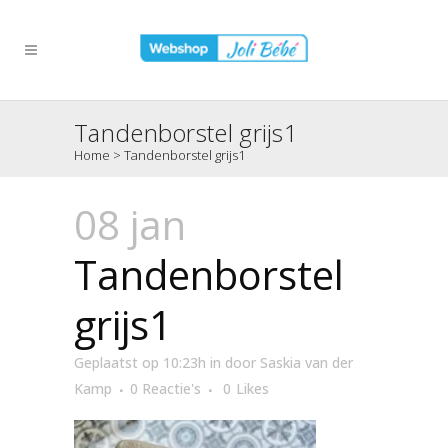
Tandenborstel grijs1
Home
>
Tandenborstel grijs1
08 jan
Tandenborstel
grijs1
Geplaatst op 10:23h
in
door
Saskia van der
Kamp
0 Reactie's
0
Likes