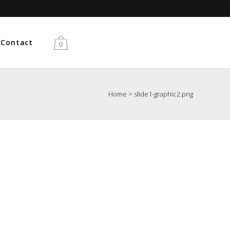
Gratis verzending vanaf €50
Contact
0
Home
>
slide1-graphic2.png