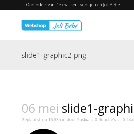
Onderdeel van
De masseur voor jou en
Joli Bebe
slide1-graphic2.png
06 mei
slide1-graph
Geplaatst op 16:53h
in
door
Saskia
0 Reactie's
0
Lik