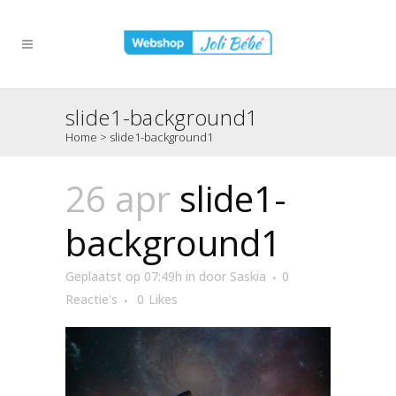
slide1-background1
Home
>
slide1-background1
26 apr
slide1-
background1
Geplaatst op 07:49h
in
door
Saskia
0
Reactie's
0
Likes