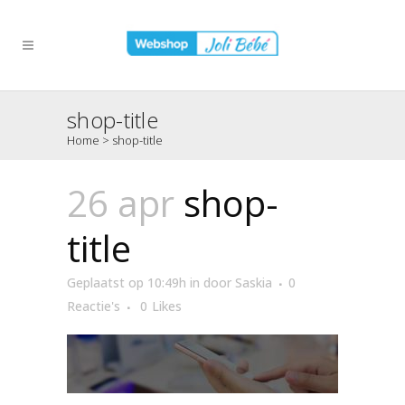
shop-title
Home
>
shop-title
26 apr
shop-
title
Geplaatst op 10:49h
in
door
Saskia
0
Reactie's
0
Likes