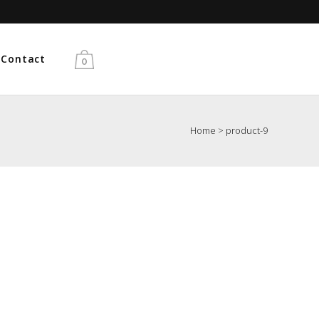
Gratis verzending vanaf €50
Contact
0
Home
>
product-9