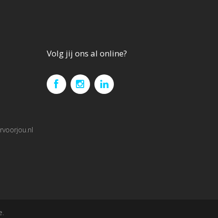
Volg jij ons al online?
voorjou.nl
e.