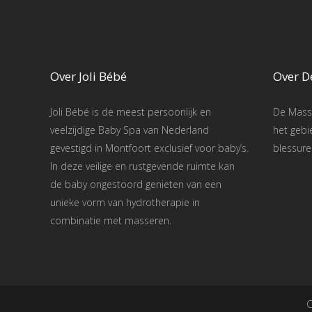
Over Joli Bébé
Over D
Joli Bébé is de meest persoonlijk en
De Masse
veelzijdige Baby Spa van Nederland
het gebi
gevestigd in Montfoort exclusief voor baby’s.
blessure
In deze veilige en rustgevende ruimte kan
de baby ongestoord genieten van een
unieke vorm van hydrotherapie in
combinatie met masseren.
C