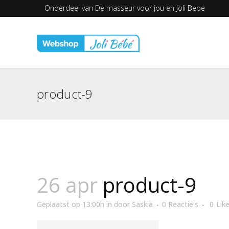
Onderdeel van
De masseur voor jou en
Joli Bebe
product-9
26 apr
product-9
Geplaatst op 13:00h
in
door
Saskia
0 Reactie's
0
Lik