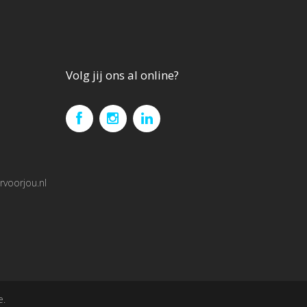
Volg jij ons al online?
voorjou.nl
e.