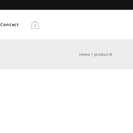
Gratis verzending vanaf €50
Contact
0
Home
>
product-8