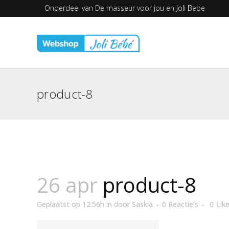
Onderdeel van
De masseur voor jou en
Joli Bebe
product-8
26 apr
product-8
Geplaatst op 12:56h
in
door
Saskia
0 Reactie's
0
Lik