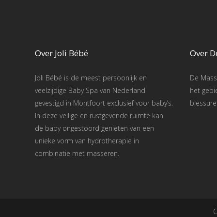
Over Joli Bébé
Over D
Joli Bébé is de meest persoonlijk en
De Masse
veelzijdige Baby Spa van Nederland
het gebi
gevestigd in Montfoort exclusief voor baby’s.
blessure
In deze veilige en rustgevende ruimte kan
de baby ongestoord genieten van een
unieke vorm van hydrotherapie in
combinatie met masseren.
C