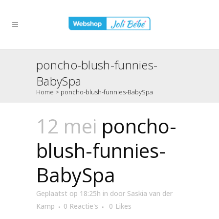
poncho-blush-funnies-
BabySpa
Home
>
poncho-blush-funnies-BabySpa
12 mei
poncho-
blush-funnies-
BabySpa
Geplaatst op 18:25h
in
door
Saskia van der
Kamp
0 Reactie's
0
Likes