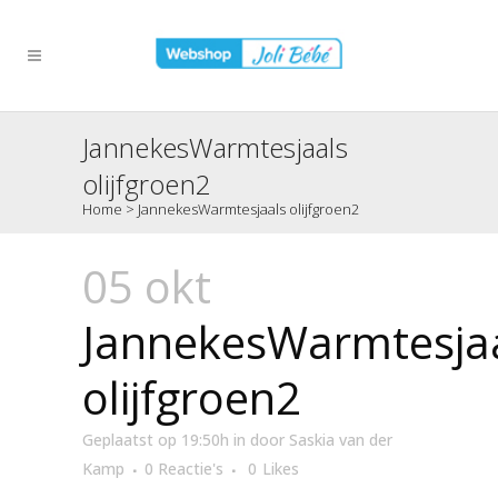
JannekesWarmtesjaals
olijfgroen2
Home
>
JannekesWarmtesjaals olijfgroen2
05 okt
JannekesWarmtesja
olijfgroen2
Geplaatst op 19:50h
in
door
Saskia van der
Kamp
0 Reactie's
0
Likes