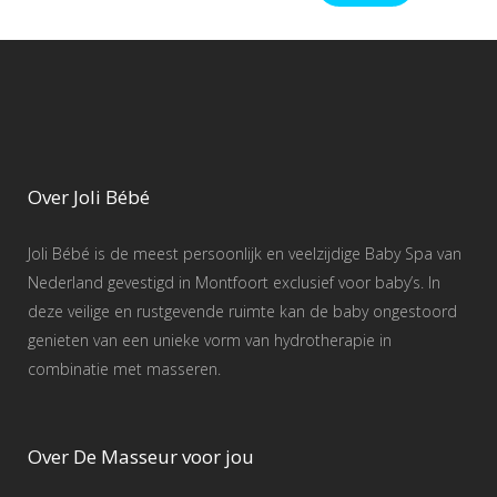
Over Joli Bébé
Joli Bébé is de meest persoonlijk en veelzijdige Baby Spa van
Nederland gevestigd in Montfoort exclusief voor baby’s. In
deze veilige en rustgevende ruimte kan de baby ongestoord
genieten van een unieke vorm van hydrotherapie in
combinatie met masseren.
Over De Masseur voor jou