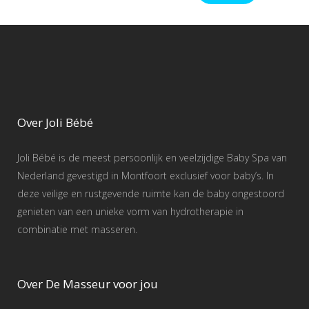
Over Joli Bébé
Joli Bébé is de meest persoonlijk en veelzijdige Baby Spa van
Nederland gevestigd in Montfoort exclusief voor baby’s. In
deze veilige en rustgevende ruimte kan de baby ongestoord
genieten van een unieke vorm van hydrotherapie in
combinatie met masseren.
Over De Masseur voor jou