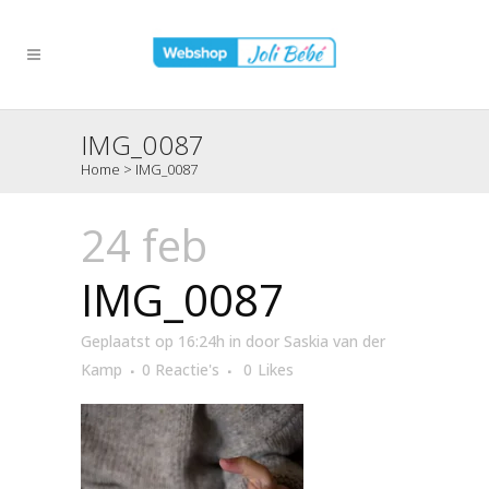
IMG_0087
Home
>
IMG_0087
24 feb
IMG_0087
Geplaatst op 16:24h
in
door
Saskia van der
Kamp
0 Reactie's
0
Likes