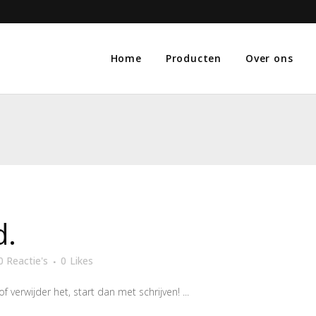
Home
Producten
Over ons
d.
0 Reactie's
0
Likes
 verwijder het, start dan met schrijven! ...