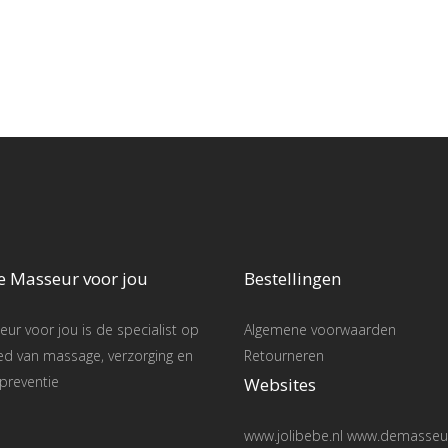
e Masseur voor jou
Bestellingen
ur voor jou is de specialist op
Algemene voorwaarden
ed van massage, verzorging en
Retourneren
preventie
Websites
www.jolibebe.nl www.demasseur