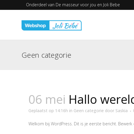
Onderdeel van
De masseur voor jou en
Joli Bebe
Geen categorie
06 mei
Hallo werel
Geplaatst op 14:16h
in
Geen categorie
door
Saskia
Welkom bij WordPress. Dit is je eerste bericht. Bewerk of