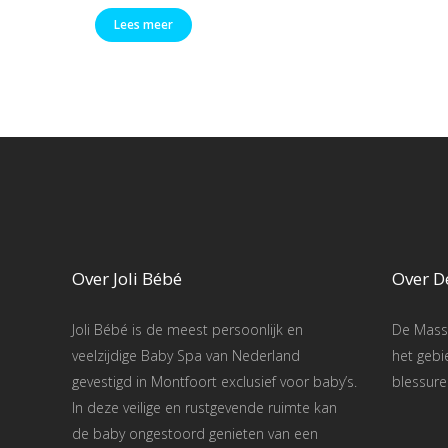
Lees meer
Over Joli Bébé
Over D
Joli Bébé is de meest persoonlijk en
De Masse
veelzijdige Baby Spa van Nederland
het gebi
gevestigd in Montfoort exclusief voor baby’s.
blessure
In deze veilige en rustgevende ruimte kan
de baby ongestoord genieten van een