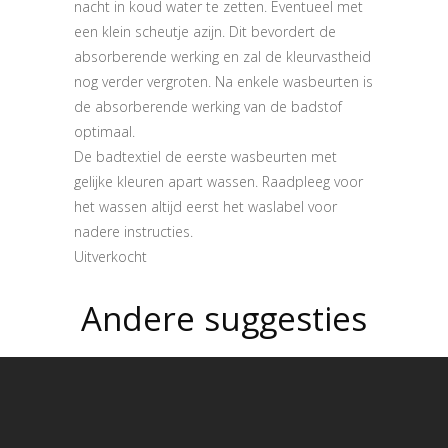
nacht in koud water te zetten. Eventueel met
een klein scheutje azijn. Dit bevordert de
absorberende werking en zal de kleurvastheid
nog verder vergroten. Na enkele wasbeurten is
de absorberende werking van de badstof
optimaal.
De badtextiel de eerste wasbeurten met
gelijke kleuren apart wassen. Raadpleeg voor
het wassen altijd eerst het waslabel voor
nadere instructies.
Uitverkocht
Andere suggesties