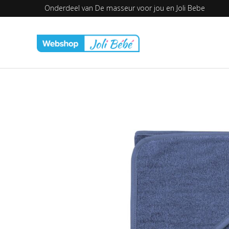
Onderdeel van
De masseur voor jou en
Joli Bebe