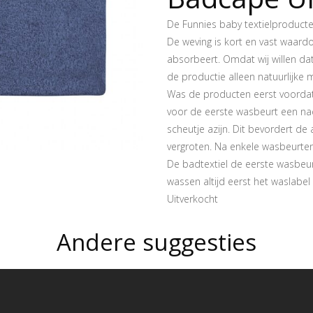
De Funnies baby textielproducte
De weving is kort en vast waard
absorbeert. Omdat wij willen dat
de productie alleen natuurlijke m
Was de producten eerst voordat 
voor de eerste wasbeurt een nac
scheutje azijn. Dit bevordert d
vergroten. Na enkele wasbeurte
De badtextiel de eerste wasbeur
wassen altijd eerst het waslabel 
Uitverkocht
Andere suggesties