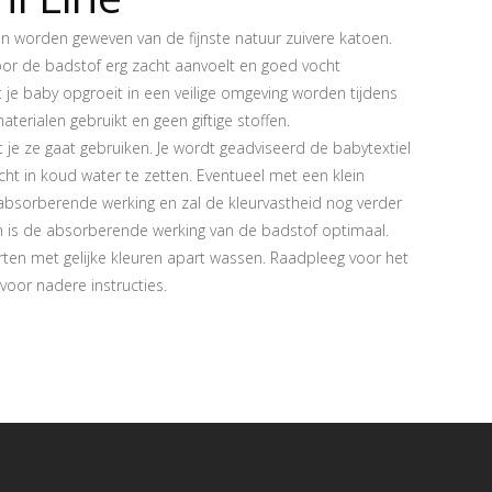
n worden geweven van de fijnste natuur zuivere katoen.
oor de badstof erg zacht aanvoelt en goed vocht
 je baby opgroeit in een veilige omgeving worden tijdens
aterialen gebruikt en geen giftige stoffen.
je ze gaat gebruiken. Je wordt geadviseerd de babytextiel
ht in koud water te zetten. Eventueel met een klein
e absorberende werking en zal de kleurvastheid nog verder
n is de absorberende werking van de badstof optimaal.
ten met gelijke kleuren apart wassen. Raadpleeg voor het
voor nadere instructies.