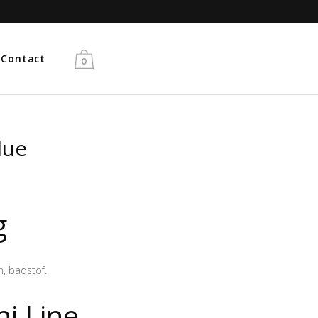
Gratis verzending vanaf €50
Contact
0
lue
g
n, badstof.
i Line