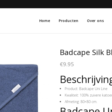
Home
Producten
Over ons
Badcape Silk B
€
9.95
Beschrijvin
Product: Badcape Uni Line
Kwaliteit: 100% zuivere katoe
Afmeting: 80×80 cm.
Badcape Un